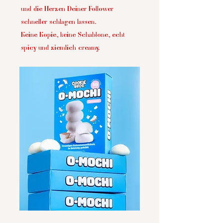
und die Herzen Deiner Follower
Animation & Grafik
schneller schlagen lassen.
Keine Kopie, keine Schablone, echt
Wir erstellen Animationen & Grafiken,
die Dein Produkt perfekt in Szene
spicy und ziemlich creamy.
setzen.