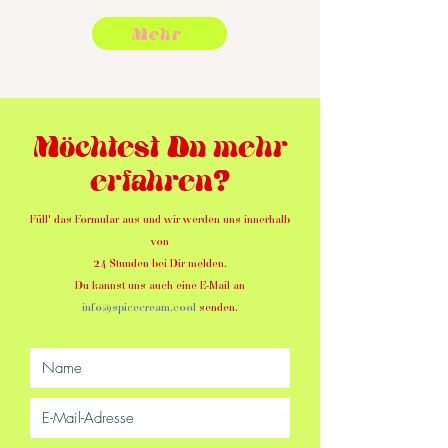
Mehr
Möchtest Du mehr
erfahren?
Füll' das Formular aus und wir werden uns innerhalb
von
24 Stunden bei Dir melden.
Du kannst uns auch eine E-Mail an
info@spicecream.cool
senden.